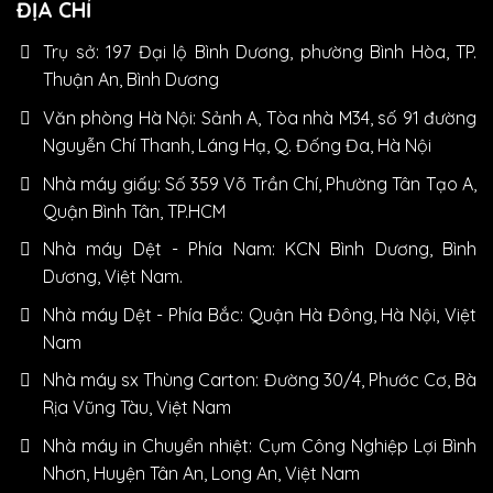
ĐỊA CHỈ
Trụ sở: 197 Đại lộ Bình Dương, phường Bình Hòa, TP.
Thuận An, Bình Dương
Văn phòng Hà Nội: Sảnh A, Tòa nhà M34, số 91 đường
Nguyễn Chí Thanh, Láng Hạ, Q. Đống Đa, Hà Nội
Nhà máy giấy: Số 359 Võ Trần Chí, Phường Tân Tạo A,
Quận Bình Tân, TP.HCM
Nhà máy Dệt - Phía Nam: KCN Bình Dương, Bình
Dương, Việt Nam.
Nhà máy Dệt - Phía Bắc: Quận Hà Đông, Hà Nội, Việt
Nam
Nhà máy sx Thùng Carton: Đường 30/4, Phước Cơ, Bà
Rịa Vũng Tàu, Việt Nam
Nhà máy in Chuyển nhiệt: Cụm Công Nghiệp Lợi Bình
Nhơn, Huyện Tân An, Long An, Việt Nam