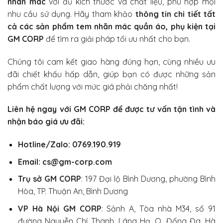
nhãn mác
với đủ kích thước và chất liệu, phù hợp mọi
nhu cầu sử dụng. Hãy tham khảo
thông tin chi tiết tất
cả các sản phẩm tem nhãn mác quần áo, phụ kiện tại
GM CORP
để tìm ra giải pháp tối ưu nhất cho bạn.
Chúng tôi cam kết giao hàng đúng hạn, cùng nhiều ưu
đãi chiết khấu hấp dẫn, giúp bạn có được những sản
phẩm chất lượng với mức giá phải chăng nhất!
Liên hệ ngay với
GM CORP
để được tư vấn tận tình và
nhận báo giá ưu đãi:
Hotline/Zalo: 0769.190.919
Email: cs@gm-corp.com
Trụ sở GM CORP
:
197 Đại lộ Bình Dương, phường Bình
Hòa, TP. Thuận An, Bình Dương
VP Hà Nội GM CORP
:
Sảnh A, Tòa nhà M34, số 91
đường Nguyễn Chí Thanh, Láng Hạ, Q. Đống Đa, Hà