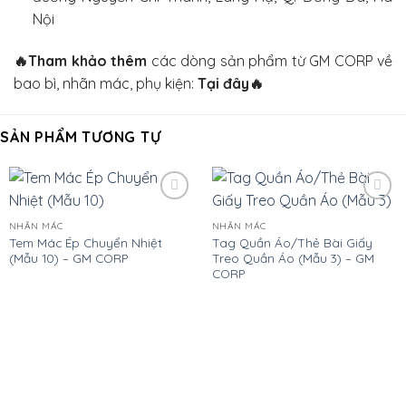
Nội
🔥
Tham khảo thêm
các dòng sản phẩm từ GM CORP về
bao bì, nhãn mác, phụ kiện:
Tại đây
🔥
SẢN PHẨM TƯƠNG TỰ
Add
Add
to
to
NHÃN MÁC
NHÃN MÁC
wishlist
wishlist
Tem Mác Ép Chuyển Nhiệt
Tag Quần Áo/Thẻ Bài Giấy
(Mẫu 10) – GM CORP
Treo Quần Áo (Mẫu 3) – GM
CORP