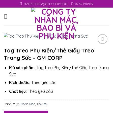
Skip
MARKETING@GM-CORP.COM
0769.190919
to
content
Add
Tag Treo Phụ Kiện/Thẻ Giấy Treo
to
Trang Sức – GM CORP
wishlist
Mã sản phẩm:
Tag Treo Phụ Kiện/Thẻ Giấy Treo Trang
Sức
Kích thước:
Theo yêu cầu
Chất liệu:
Theo yêu cầu
Danh mục:
Nhãn Mác
,
Thẻ Bài