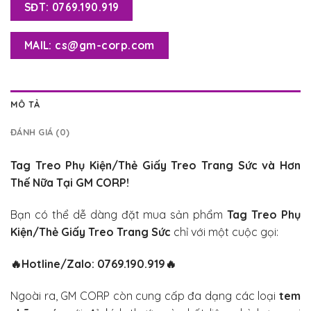
SĐT: 0769.190.919
MAIL: cs@gm-corp.com
MÔ TẢ
ĐÁNH GIÁ (0)
Tag Treo Phụ Kiện/Thẻ Giấy Treo Trang Sức
và Hơn
Thế Nữa Tại GM CORP!
Bạn có thể dễ dàng đặt mua sản phẩm
Tag Treo Phụ
Kiện/Thẻ Giấy Treo Trang Sức
chỉ với một cuộc gọi:
🔥
Hotline/Zalo: 0769.190.919
🔥
Ngoài ra, GM CORP còn cung cấp đa dạng các loại
tem