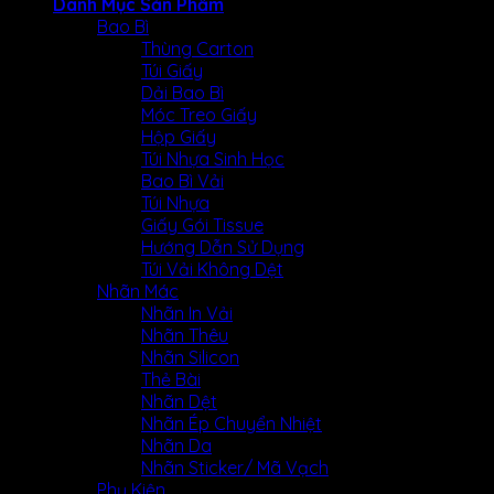
Danh Mục Sản Phẩm
Bao Bì
Thùng Carton
Túi Giấy
Dải Bao Bì
Móc Treo Giấy
Hộp Giấy
Túi Nhựa Sinh Học
Bao Bì Vải
Túi Nhựa
Giấy Gói Tissue
Hướng Dẫn Sử Dụng
Túi Vải Không Dệt
Nhãn Mác
Nhãn In Vải
Nhãn Thêu
Nhãn Silicon
Thẻ Bài
Nhãn Dệt
Nhãn Ép Chuyển Nhiệt
Nhãn Da
Nhãn Sticker/ Mã Vạch
Phụ Kiện