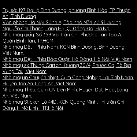
Trụ sở: 197 Đại lộ Bình Dương, phường Bình Hòa, TP. Thuận
An, Bình Dương
Văn phòng Hà Nội: Sảnh A, Tòa nhà M34, số 91 đường
Nguyễn Chí Thanh, Láng Hạ, Q. Đống Đa, Hà Nội
Nhà máy giấy: Số 359 Võ Trần Chí, Phường Tân Tạo A,
Quận Bình Tân, TP.HCM
Nhà máy Dệt - Phía Nam: KCN Bình Dương, Bình Dương,
Việt Nam.
Nhà máy Dệt - Phía Bắc: Quận Hà Đông, Hà Nội, Việt Nam
Nhà máy sx Thùng Carton: Đường 30/4, Phước Cơ, Bà Rịa
Vũng Tàu, Việt Nam
Nhà máy in Chuyển nhiệt: Cụm Công Nghiệp Lợi Bình Nhơn,
Huyện Tân An, Long An, Việt Nam
Nhà máy Thêu: Cụm CN Liên Minh, Huyện Đức Hòa, Long
An, Việt Nam.
Nhà máy Sticker: Lô 44D, KCN Quang Minh, Thị trấn Chi
Đông, H.Mê Linh - TP.Hà Nội