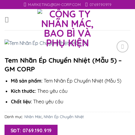
Skip
MARKETING@GM-CORP.COM
0769.190919
to
content
Add
Tem Nhãn Ép Chuyển Nhiệt (Mẫu 5) –
to
GM CORP
wishlist
Mã sản phẩm:
Tem Nhãn Ép Chuyển Nhiệt (Mẫu 5)
Kích thước:
Theo yêu cầu
Chất liệu:
Theo yêu cầu
Danh mục:
Nhãn Mác
,
Nhãn Ép Chuyển Nhiệt
SĐT: 0769.190.919