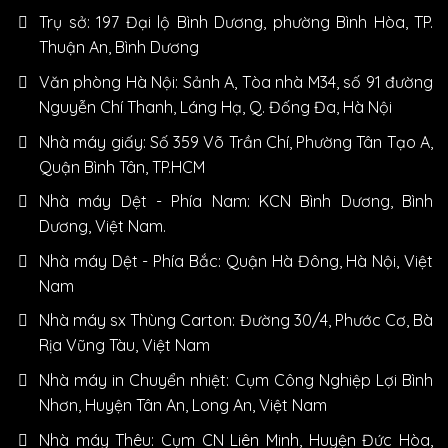
Trụ sở: 197 Đại lộ Bình Dương, phường Bình Hòa, TP.
Thuận An, Bình Dương
Văn phòng Hà Nội: Sảnh A, Tòa nhà M34, số 91 đường
Nguyễn Chí Thanh, Láng Hạ, Q. Đống Đa, Hà Nội
Nhà máy giấy: Số 359 Võ Trần Chí, Phường Tân Tạo A,
Quận Bình Tân, TP.HCM
Nhà máy Dệt - Phía Nam: KCN Bình Dương, Bình
Dương, Việt Nam.
Nhà máy Dệt - Phía Bắc: Quận Hà Đông, Hà Nội, Việt
Nam
Nhà máy sx Thùng Carton: Đường 30/4, Phước Cơ, Bà
Rịa Vũng Tàu, Việt Nam
Nhà máy in Chuyển nhiệt: Cụm Công Nghiệp Lợi Bình
Nhơn, Huyện Tân An, Long An, Việt Nam
Nhà máy Thêu: Cụm CN Liên Minh, Huyện Đức Hòa,