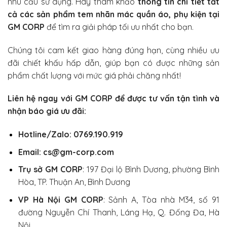
nhu cầu sử dụng. Hãy tham khảo
thông tin chi tiết tất
cả các sản phẩm tem nhãn mác quần áo, phụ kiện tại
GM CORP
để tìm ra giải pháp tối ưu nhất cho bạn.
Chúng tôi cam kết giao hàng đúng hạn, cùng nhiều ưu
đãi chiết khấu hấp dẫn, giúp bạn có được những sản
phẩm chất lượng với mức giá phải chăng nhất!
Liên hệ ngay với
GM CORP
để được tư vấn tận tình và
nhận báo giá ưu đãi:
Hotline/Zalo: 0769.190.919
Email: cs@gm-corp.com
Trụ sở GM CORP
:
197 Đại lộ Bình Dương, phường Bình
Hòa, TP. Thuận An, Bình Dương
VP Hà Nội GM CORP
:
Sảnh A, Tòa nhà M34, số 91
đường Nguyễn Chí Thanh, Láng Hạ, Q. Đống Đa, Hà
Nội