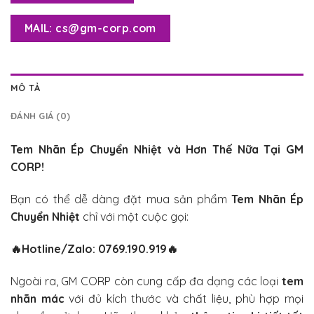
MAIL: cs@gm-corp.com
MÔ TẢ
ĐÁNH GIÁ (0)
Tem Nhãn Ép Chuyển Nhiệt
và Hơn Thế Nữa Tại GM
CORP!
Bạn có thể dễ dàng đặt mua sản phẩm
Tem Nhãn Ép
Chuyển Nhiệt
chỉ với một cuộc gọi:
🔥
Hotline/Zalo: 0769.190.919
🔥
Ngoài ra, GM CORP còn cung cấp đa dạng các loại
tem
nhãn mác
với đủ kích thước và chất liệu, phù hợp mọi