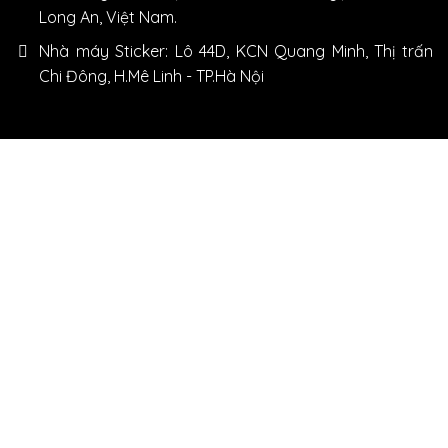
Long An, Việt Nam.
Nhà máy Sticker: Lô 44D, KCN Quang Minh, Thị trấn
Chi Đông, H.Mê Linh - TP.Hà Nội