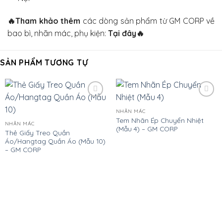
🔥
Tham khảo thêm
các dòng sản phẩm từ GM CORP về
bao bì, nhãn mác, phụ kiện:
Tại đây
🔥
SẢN PHẨM TƯƠNG TỰ
Add
Add
to
to
NHÃN MÁC
wishlist
wishlist
Tem Nhãn Ép Chuyển Nhiệt
NHÃN MÁC
(Mẫu 4) – GM CORP
Thẻ Giấy Treo Quần
Áo/Hangtag Quần Áo (Mẫu 10)
– GM CORP