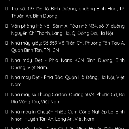
Trụ sở: 197 Đại lộ Bình Dương, phường Bình Hòa, TP.
Thuận An, Bình Dương
Văn phòng Hà Nội: Sảnh A, Tòa nhà M34, số 91 đường
Nguyễn Chí Thanh, Láng Hạ, Q. Đống Đa, Hà Nội
Nhà máy giấy: Số 359 Võ Trần Chí, Phường Tân Tạo A,
Quận Bình Tân, TP.HCM
Nhà máy Dệt - Phía Nam: KCN Bình Dương, Bình
Dương, Việt Nam.
Nhà máy Dệt - Phía Bắc: Quận Hà Đông, Hà Nội, Việt
Nam
Nhà máy sx Thùng Carton: Đường 30/4, Phước Cơ, Bà
Rịa Vũng Tàu, Việt Nam
Nhà máy in Chuyển nhiệt: Cụm Công Nghiệp Lợi Bình
Nhơn, Huyện Tân An, Long An, Việt Nam
Nhà máy Thêu: Cụm CN Liên Minh, Huyện Đức Hòa,