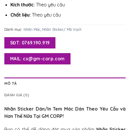
Kích thước:
Theo yêu cầu
Chất liệu:
Theo yêu cầu
Danh mục:
Nhãn Mác
,
Nhãn Sticker/ Mã Vạch
SĐT: 0769.190.919
MAIL: cs@gm-corp.com
MÔ TẢ
ĐÁNH GIÁ (0)
Nhãn Sticker Dán/In Tem Mác Dán Theo Yêu Cầu
và
Hơn Thế Nữa Tại GM CORP!
Bạn có thể dễ dàng đặt mua sản phẩm
Nhãn Sticker