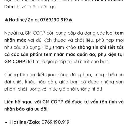
Dán
chỉ với một cuộc gọi:
🔥
Hotline/Zalo: 0769.190.919
🔥
Ngoài ra, GM CORP còn cung cấp đa dạng các loại
tem
nhãn mác
với đủ kích thước và chất liệu, phù hợp mọi
nhu cầu sử dụng. Hãy tham khảo
thông tin chi tiết tất
cả các sản phẩm tem nhãn mác quần áo, phụ kiện tại
GM CORP
để tìm ra giải pháp tối ưu nhất cho bạn.
Chúng tôi cam kết giao hàng đúng hạn, cùng nhiều ưu
đãi chiết khấu hấp dẫn, giúp bạn có được những sản
phẩm chất lượng với mức giá phải chăng nhất!
Liên hệ ngay với
GM CORP
để được tư vấn tận tình và
nhận báo giá ưu đãi:
Hotline/Zalo: 0769.190.919