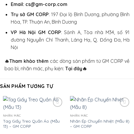
Email: cs@gm-corp.com
Trụ sở GM CORP
:
197 Đại lộ Bình Dương, phường Bình
Hòa, TP. Thuận An, Bình Dương
VP Hà Nội GM CORP
:
Sảnh A, Tòa nhà M34, số 91
đường Nguyễn Chí Thanh, Láng Hạ, Q. Đống Đa, Hà
Nội
🔥
Tham khảo thêm
các dòng sản phẩm từ GM CORP về
bao bì, nhãn mác, phụ kiện:
Tại đây
🔥
SẢN PHẨM TƯƠNG TỰ
Add
Add
to
to
NHÃN MÁC
NHÃN MÁC
wishlist
wishlist
Tag Giấy Treo Quần Áo (Mẫu
Nhãn Ép Chuyển Nhiệt (Mẫu 8)
13) – GM CORP
– GM CORP