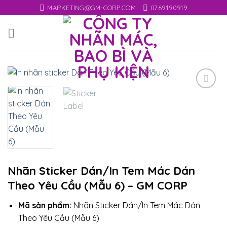
Skip
MARKETING@GM-CORP.COM
0769.190919
to
content
Add
to
wishlist
Nhãn Sticker Dán/In Tem Mác Dán
Theo Yêu Cầu (Mẫu 6) – GM CORP
Mã sản phẩm:
Nhãn Sticker Dán/In Tem Mác Dán
Theo Yêu Cầu (Mẫu 6)