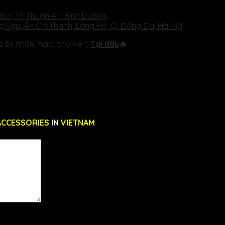
Hòa, TP. Thuận An, Bình Dương
g Nguyễn Chí Thanh, Láng Hạ, Q. Đống Đa, Hà Nội
bì, nhãn mác, phụ kiện:
Tại đây
🔥
er/Tem Dán Logo Thương Hiệu (Mẫu 3) – GM CORP”
ACCESSORIES
IN
VIETNAM