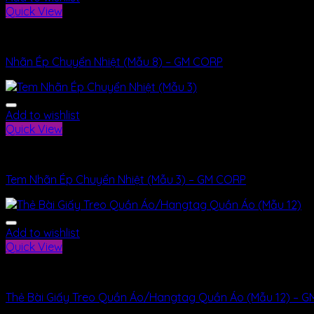
Quick View
Nhãn Mác
Nhãn Ép Chuyển Nhiệt (Mẫu 8) – GM CORP
Add to wishlist
Quick View
Nhãn Mác
Tem Nhãn Ép Chuyển Nhiệt (Mẫu 3) – GM CORP
Add to wishlist
Quick View
Nhãn Mác
Thẻ Bài Giấy Treo Quần Áo/Hangtag Quần Áo (Mẫu 12) – 