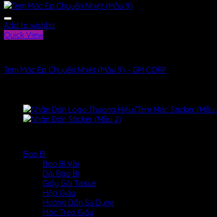
Add to wishlist
Quick View
Nhãn Mác
Tem Mác Ép Chuyển Nhiệt (Mẫu 9) – GM CORP
DANH MỤC SẢN PHẨM
Bao Bì
Bao Bì Vải
Dải Bao Bì
Giấy Gói Tissue
Hộp Giấy
Hướng Dẫn Sử Dụng
Móc Treo Giấy