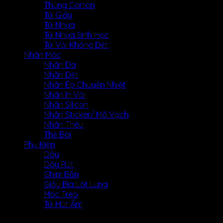
Thùng Carton
Túi Giấy
Túi Nhựa
Túi Nhựa Sinh Học
Túi Vải Không Dệt
Nhãn Mác
Nhãn Da
Nhãn Dệt
Nhãn Ép Chuyển Nhiệt
Nhãn In Vải
Nhãn Silicon
Nhãn Sticker/ Mã Vạch
Nhãn Thêu
Thẻ Bài
Phụ Kiện
Dây
Dây Rút
Ghim Bắn
Giấy Bìa Lót Lưng
Móc Treo
Túi Hút Ẩm