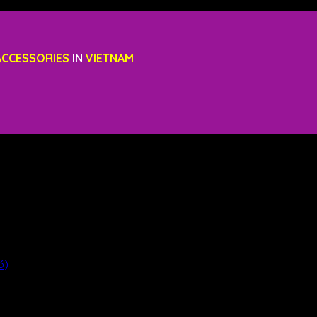
ACCESSORIES
IN
VIETNAM
ơng Hiệu (Mẫu 3) – GM CORP