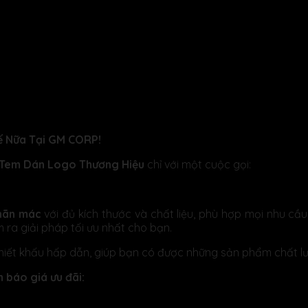
 Hiệu (Mẫu 3)
ế Nữa Tại GM CORP!
/Tem Dán Logo Thương Hiệu
chỉ với một cuộc gọi:
hãn mác
với đủ kích thước và chất liệu, phù hợp mọi nhu c
m ra giải pháp tối ưu nhất cho bạn.
hiết khấu hấp dẫn, giúp bạn có được những sản phẩm chất lư
 báo giá ưu đãi: