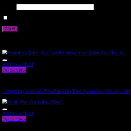
Email
*
Lưu tên của tôi, email, và trang web trong trình duyệt này
Sản phẩm tương tự
Add to wishlist
Quick View
Nhãn Mác
Hangtag Quần Áo/Thẻ Bài Giấy Treo Quần Áo (Mẫu 6) – G
Add to wishlist
Quick View
Nhãn Mác