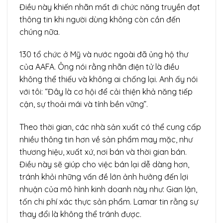
Điều này khiến nhãn mất đi chức năng truyền đạt
thông tin khi người dùng không còn cần đến
chúng nữa.
130 tổ chức ở Mỹ và nước ngoài đã ủng hộ thư
của AAFA. Ông nói rằng nhãn điện tử là điều
không thể thiếu và không ai chống lại. Anh ấy nói
với tôi: “Đây là cơ hội để cải thiện khả năng tiếp
cận, sự thoải mái và tính bền vững”.
Theo thời gian, các nhà sản xuất có thể cung cấp
nhiều thông tin hơn về sản phẩm may mặc, như
thương hiệu, xuất xứ, nơi bán và thời gian bán.
Điều này sẽ giúp cho việc bán lại dễ dàng hơn,
tránh khỏi những vấn đề lớn ảnh hưởng đến lợi
nhuận của mô hình kinh doanh này như: Gian lận,
tốn chi phí xác thực sản phẩm. Lamar tin rằng sự
thay đổi là không thể tránh được.