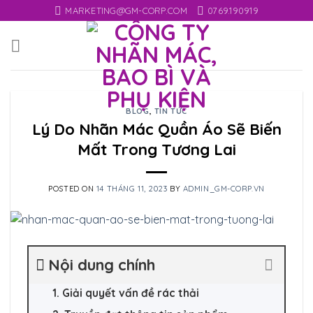
Skip
MARKETING@GM-CORP.COM
0769.190919
to
content
BLOG
,
TIN TỨC
Lý Do Nhãn Mác Quần Áo Sẽ Biến
Mất Trong Tương Lai
POSTED ON
14 THÁNG 11, 2023
BY
ADMIN_GM-CORP.VN
Nội dung chính
1. Giải quyết vấn đề rác thải