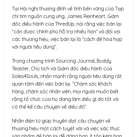
Tại Hội nghị thượng đỉnh về tính bền vững của Tạp
chí tìm nguồn cung ứng, James Reinheart, Giám
đốc điều hành của ThredUp, nói rằng việc bán lại
“cần được chính phủ hỗ trợ nhiều hơn” và đối với
các thương hiệu, việc bán lại là “cách để hòa hợp
với người tiêu dùng”.
Trong chương trình Sourcing Journal, Buddy
Teaster, Chủ tịch và Giám đốc điều hành của
Soles4Souls, nhấn mạnh rằng người tiêu dùng rất
quan tâm đến việc bán lại. “Chăm sóc khách
hàng, chăm sóc nhân viên, mọi người muốn biết
rằng tổ chức của họ đang làm điều gì đó tốt và
có thể kể câu chuyện về điều đó”.
Nhãn điện tử giúp truyền đạt câu chuyện về
thương hiệu một cách tuyệt vời và việc xác thực
sản phẩm để bán lại dễ dàng hơn, ít tốn kém hơn.