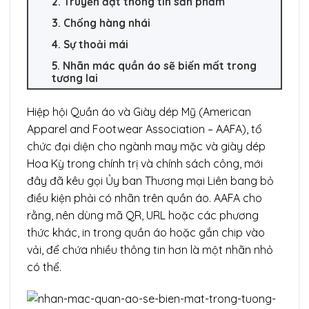
2. Truyền đạt thông tin sản phẩm
3. Chống hàng nhái
4. Sự thoải mái
5. Nhãn mác quần áo sẽ biến mất trong
tương lai
Hiệp hội Quần áo và Giày dép Mỹ (
American
Apparel and Footwear Association – AAFA)
, tổ
chức đại diện cho ngành may mặc và giày dép
Hoa Kỳ trong chính trị và chính sách công, mới
đây đã kêu gọi Ủy ban Thương mại Liên bang bỏ
điều kiện phải có nhãn trên quần áo. AAFA cho
rằng, nên dùng mã QR, URL hoặc các phương
thức khác, in trong quần áo hoặc gắn chip vào
vải, để chứa nhiều thông tin hơn là một nhãn nhỏ
có thể.