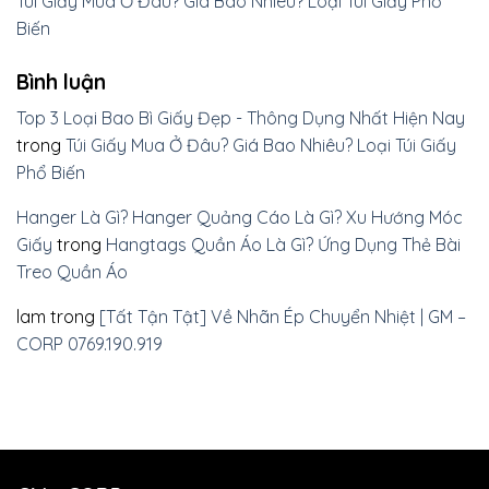
Túi Giấy Mua Ở Đâu? Giá Bao Nhiêu? Loại Túi Giấy Phổ
Biến
Bình luận
Top 3 Loại Bao Bì Giấy Đẹp - Thông Dụng Nhất Hiện Nay
trong
Túi Giấy Mua Ở Đâu? Giá Bao Nhiêu? Loại Túi Giấy
Phổ Biến
Hanger Là Gì? Hanger Quảng Cáo Là Gì? Xu Hướng Móc
Giấy
trong
Hangtags Quần Áo Là Gì? Ứng Dụng Thẻ Bài
Treo Quần Áo
lam
trong
[Tất Tận Tật] Về Nhãn Ép Chuyển Nhiệt | GM –
CORP 0769.190.919