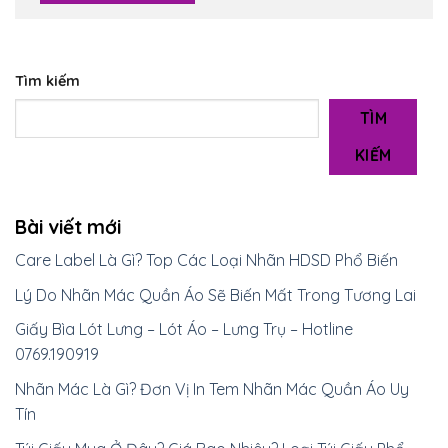
Tìm kiếm
TÌM
KIẾM
Bài viết mới
Care Label Là Gì? Top Các Loại Nhãn HDSD Phổ Biến
Lý Do Nhãn Mác Quần Áo Sẽ Biến Mất Trong Tương Lai
Giấy Bìa Lót Lưng – Lót Áo – Lưng Trụ – Hotline
0769.190919
Nhãn Mác Là Gì? Đơn Vị In Tem Nhãn Mác Quần Áo Uy
Tín