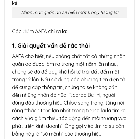
Nhãn mác quần áo sẽ biến mất trong tương lai
Các điểm AAFA chỉ ra là:
1. Giải quyết vấn đề rác thải
AAFA cho biết, nếu chồng chất tất cả những nhãn
quần áo được làm ra trong một năm lên nhau,
chúng sẽ đủ để bay khứ hồi từ trái đất đến mặt
trăng 12 lần. Nếu sử dụng các phương tiện điện tử
để cung cấp thông tin, chúng ta sẽ không cần
đến những nhãn đó nữa. Ricardo Bellini, người
đứng đầu thương hiệu Chloe sang trọng, từng nói
rằng “thách thức lớn nhất trong tương lai là tìm ra
cách vừa giảm thiểu tác động đến môi trường vừa
phát triển kinh doanh”. Ông gọi việc tìm ra sự cân
bằng này là “sứ mệnh” của thương hiệu.