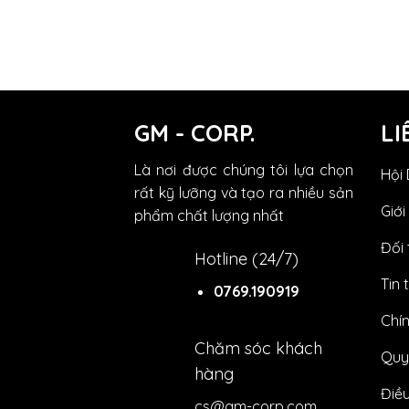
GM - CORP.
LI
Là nơi được chúng tôi lựa chọn
Hội
rất kỹ lưỡng và tạo ra nhiều sản
Giới
phẩm chất lượng nhất
Đối 
Hotline (24/7)
Tin 
0769.190919
Chí
Chăm sóc khách
Quy
hàng
Điề
cs@gm-corp.com