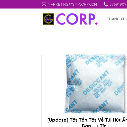
Skip
MARKETING@GM-CORP.COM
0769.1909
to
content
TRANG CH
[Update] Tất Tần Tật Về Túi Hút Ẩ
Bán Uy Tín