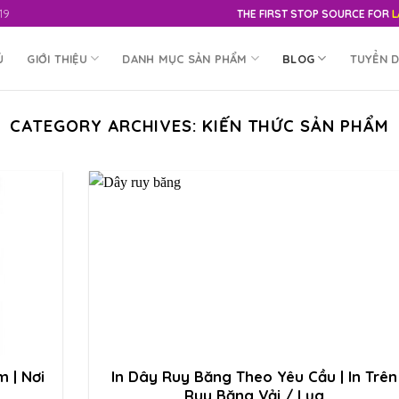
19
THE FIRST STOP SOURCE FOR
L
Ủ
GIỚI THIỆU
DANH MỤC SẢN PHẨM
BLOG
TUYỂN 
CATEGORY ARCHIVES:
KIẾN THỨC SẢN PHẨM
m | Nơi
In Dây Ruy Băng Theo Yêu Cầu | In Trên
Ruy Băng Vải / Lụa