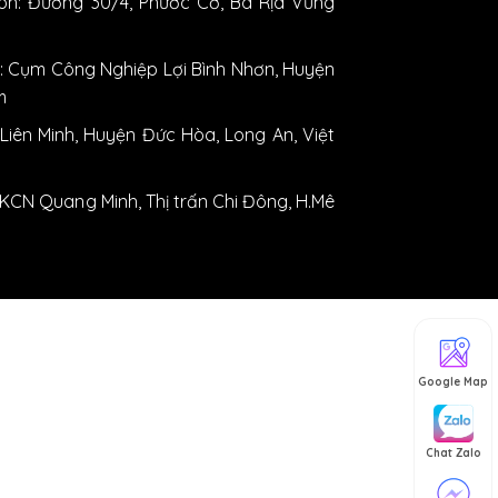
n: Đường 30/4, Phước Cơ, Bà Rịa Vũng
: Cụm Công Nghiệp Lợi Bình Nhơn, Huyện
m
iên Minh, Huyện Đức Hòa, Long An, Việt
 KCN Quang Minh, Thị trấn Chi Đông, H.Mê
Google Map
Chat Zalo