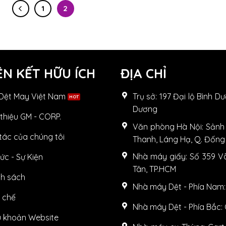
1
2
ÊN KẾT HỮU ÍCH
ĐỊA CHỈ
 Dệt May Việt Nam
Trụ sở: 197 Đại lộ Bình D
Dương
 thiệu GM - CORP.
Văn phòng Hà Nội: Sảnh 
tác của chúng tôi
Thanh, Láng Hạ, Q. Đống
Nhà máy giấy: Số 359 Võ
tức - Sự Kiện
Tân, TP.HCM
nh sách
Nhà máy Dệt - Phía Nam:
 chế
Nhà máy Dệt - Phía Bắc:
u khoản Website