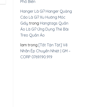
Phổ Biến
Hanger Là Gì? Hanger Quảng
Cáo Là Gì? Xu Hướng Móc
Giấy
trong
Hangtags Quần
Áo Là Gì? Ứng Dụng Thẻ Bài
Treo Quần Áo
lam
trong
[Tất Tận Tật] Về
Nhãn Ép Chuyển Nhiệt | GM –
CORP 0769.190.919