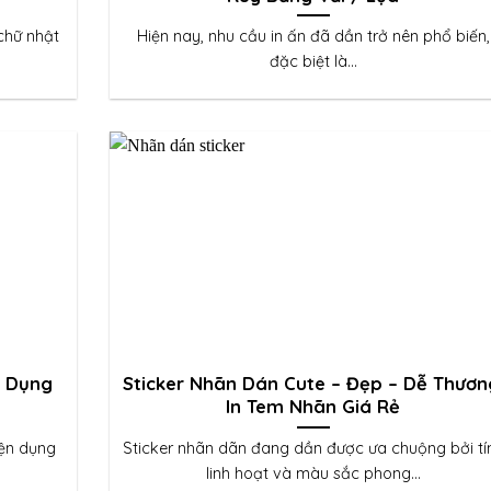
chữ nhật
Hiện nay, nhu cầu in ấn đã dần trở nên phổ biến,
đặc biệt là...
g Dụng
Sticker Nhãn Dán Cute – Đẹp – Dễ Thươn
In Tem Nhãn Giá Rẻ
iện dụng
Sticker nhãn dãn đang dần được ưa chuộng bởi tí
linh hoạt và màu sắc phong...