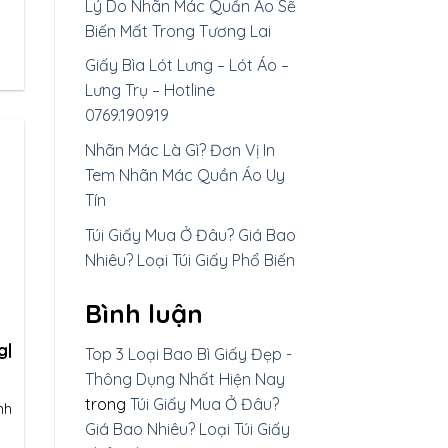
Lý Do Nhãn Mác Quần Áo Sẽ
Biến Mất Trong Tương Lai
Giấy Bìa Lót Lưng – Lót Áo –
Lưng Trụ – Hotline
0769.190919
Nhãn Mác Là Gì? Đơn Vị In
Tem Nhãn Mác Quần Áo Uy
Tín
Túi Giấy Mua Ở Đâu? Giá Bao
Nhiêu? Loại Túi Giấy Phổ Biến
Bình luận
g|
Top 3 Loại Bao Bì Giấy Đẹp -
Thông Dụng Nhất Hiện Nay
trong
Túi Giấy Mua Ở Đâu?
nh
Giá Bao Nhiêu? Loại Túi Giấy