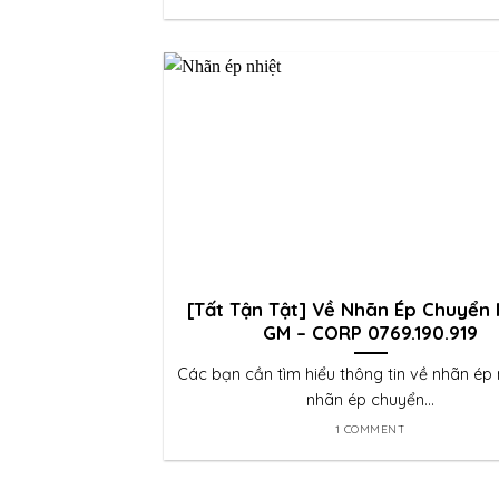
[Tất Tận Tật] Về Nhãn Ép Chuyển N
GM – CORP 0769.190.919
Các bạn cần tìm hiểu thông tin về nhãn ép 
nhãn ép chuyển...
1 COMMENT