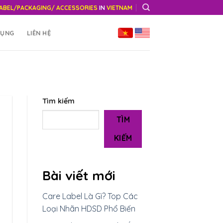
ABEL/PACKAGING/ ACCESSORIES
IN
VIETNAM
DỤNG
LIÊN HỆ
Tìm kiếm
TÌM
KIẾM
Bài viết mới
Care Label Là Gì? Top Các
Loại Nhãn HDSD Phổ Biến