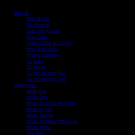
DANH MỤC SẢN PHẨM
Bao Bì
Bao Bì Vải
Dải Bao Bì
Giấy Gói Tissue
Hộp Giấy
Hướng Dẫn Sử Dụng
Móc Treo Giấy
Thùng Carton
Túi Giấy
Túi Nhựa
Túi Nhựa Sinh Học
Túi Vải Không Dệt
Nhãn Mác
Nhãn Da
Nhãn Dệt
Nhãn Ép Chuyển Nhiệt
Nhãn In Vải
Nhãn Silicon
Nhãn Sticker/ Mã Vạch
Nhãn Thêu
Thẻ Bài