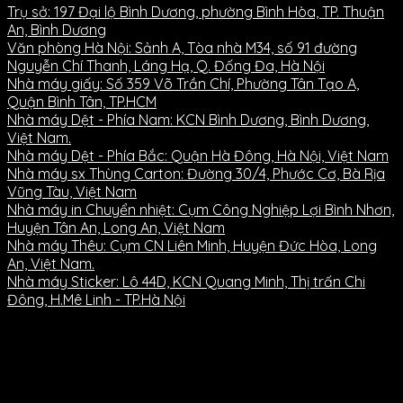
Trụ sở: 197 Đại lộ Bình Dương, phường Bình Hòa, TP. Thuận
An, Bình Dương
Văn phòng Hà Nội: Sảnh A, Tòa nhà M34, số 91 đường
Nguyễn Chí Thanh, Láng Hạ, Q. Đống Đa, Hà Nội
Nhà máy giấy: Số 359 Võ Trần Chí, Phường Tân Tạo A,
Quận Bình Tân, TP.HCM
Nhà máy Dệt - Phía Nam: KCN Bình Dương, Bình Dương,
Việt Nam.
Nhà máy Dệt - Phía Bắc: Quận Hà Đông, Hà Nội, Việt Nam
Nhà máy sx Thùng Carton: Đường 30/4, Phước Cơ, Bà Rịa
Vũng Tàu, Việt Nam
Nhà máy in Chuyển nhiệt: Cụm Công Nghiệp Lợi Bình Nhơn,
Huyện Tân An, Long An, Việt Nam
Nhà máy Thêu: Cụm CN Liên Minh, Huyện Đức Hòa, Long
An, Việt Nam.
Nhà máy Sticker: Lô 44D, KCN Quang Minh, Thị trấn Chi
Đông, H.Mê Linh - TP.Hà Nội