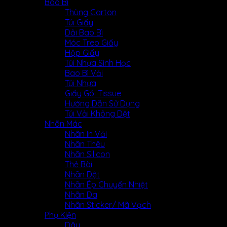
Bao Bì
Thùng Carton
Túi Giấy
Dải Bao Bì
Móc Treo Giấy
Hộp Giấy
Túi Nhựa Sinh Học
Bao Bì Vải
Túi Nhựa
Giấy Gói Tissue
Hướng Dẫn Sử Dụng
Túi Vải Không Dệt
Nhãn Mác
Nhãn In Vải
Nhãn Thêu
Nhãn Silicon
Thẻ Bài
Nhãn Dệt
Nhãn Ép Chuyển Nhiệt
Nhãn Da
Nhãn Sticker/ Mã Vạch
Phụ Kiện
Dây