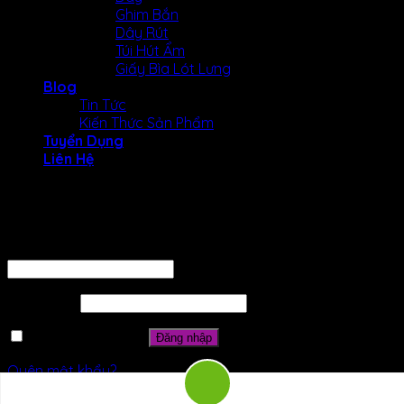
Ghim Bắn
Dây Rút
Túi Hút Ẩm
Giấy Bìa Lót Lưng
Blog
Tin Tức
Kiến Thức Sản Phẩm
Tuyển Dụng
Liên Hệ
Đăng nhập
Tên tài khoản hoặc địa chỉ email
*
Mật khẩu
*
Ghi nhớ mật khẩu
Đăng nhập
Quên mật khẩu?