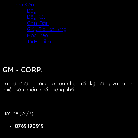
Phụ Kiện
Dây
Dây Rút
Ghim Bắn
Giấy Bìa Lót Lưng
Móc Treo
Túi Hút Ẩm
GM - CORP.
Là nơi được chúng tôi lựa chọn rất kỹ lưỡng và tạo ra
nhiều sản phẩm chất lượng nhất
Hotline (24/7)
0769.190919