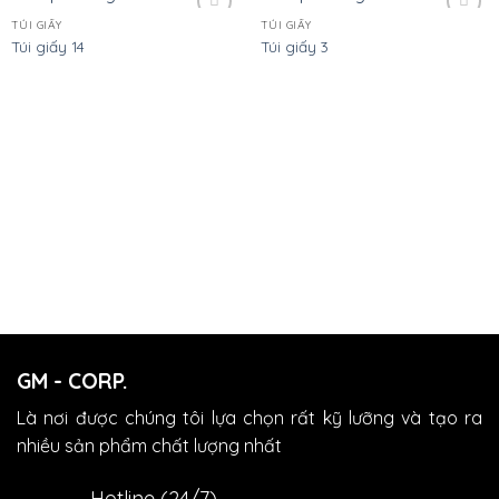
TÚI GIẤY
TÚI GIẤY
Add
Add
Túi giấy 14
Túi giấy 3
to
to
wishlist
wishlist
GM - CORP.
Là nơi được chúng tôi lựa chọn rất kỹ lưỡng và tạo ra
nhiều sản phẩm chất lượng nhất
Hotline (24/7)