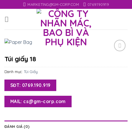
Skip
MARKETING@GM-CORP.COM
0769.190919
to
content
Add
Túi giấy 18
to
wishlist
Danh mục:
Túi Giấy
SĐT: 0769.190.919
MAIL: cs@gm-corp.com
ĐÁNH GIÁ (0)