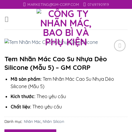
Skip
MARKETING@GM-CORP.COM
0769.190919
to
content
Add
Tem Nhãn Mác Cao Su Nhựa Dẻo
to
Silicone (Mẫu 5) – GM CORP
wishlist
Mã sản phẩm:
Tem Nhãn Mác Cao Su Nhựa Dẻo
Silicone (Mẫu 5)
Kích thước:
Theo yêu cầu
Chất liệu:
Theo yêu cầu
Danh mục:
Nhãn Mác
,
Nhãn Silicon