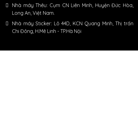
Nhà máy Thêu: Cụm CN Liên Minh, Huyện Đức Hòa,
Long An, Việt Nam.
Nhà máy Sticker: Lô 44D, KCN Quang Minh, Thị trấn
Chi Đông, H.Mê Linh - TP.Hà Nội