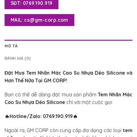
SĐT: 0769.190.919
MAIL: cs@gm-corp.com
MÔ TẢ
ĐÁNH GIÁ (0)
Đặt Mua
Tem Nhãn Mác Cao Su Nhựa Dẻo Silicone
và
Hơn Thế Nữa Tại GM CORP!
Bạn có thể dễ dàng đặt mua sản phẩm
Tem Nhãn Mác
Cao Su Nhựa Dẻo Silicone
chỉ với một cuộc gọi:
🔥
Hotline/Zalo: 0769.190.919
🔥
Ngoài ra, GM CORP còn cung cấp đa dạng các loại
tem