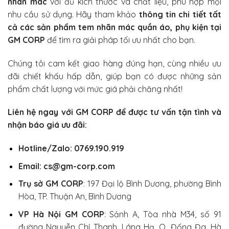
nhãn mác
với đủ kích thước và chất liệu, phù hợp mọi
nhu cầu sử dụng. Hãy tham khảo
thông tin chi tiết tất
cả các sản phẩm tem nhãn mác quần áo, phụ kiện tại
GM CORP
để tìm ra giải pháp tối ưu nhất cho bạn.
Chúng tôi cam kết giao hàng đúng hạn, cùng nhiều ưu
đãi chiết khấu hấp dẫn, giúp bạn có được những sản
phẩm chất lượng với mức giá phải chăng nhất!
Liên hệ ngay với
GM CORP
để được tư vấn tận tình và
nhận báo giá ưu đãi:
Hotline/Zalo: 0769.190.919
Email: cs@gm-corp.com
Trụ sở GM CORP
:
197 Đại lộ Bình Dương, phường Bình
Hòa, TP. Thuận An, Bình Dương
VP Hà Nội GM CORP
:
Sảnh A, Tòa nhà M34, số 91
đường Nguyễn Chí Thanh, Láng Hạ, Q. Đống Đa, Hà