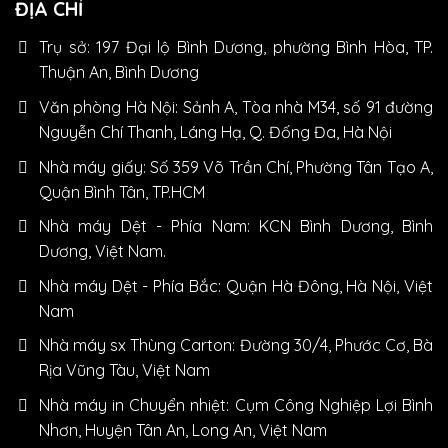
ĐỊA CHỈ
Trụ sở: 197 Đại lộ Bình Dương, phường Bình Hòa, TP.
Thuận An, Bình Dương
Văn phòng Hà Nội: Sảnh A, Tòa nhà M34, số 91 đường
Nguyễn Chí Thanh, Láng Hạ, Q. Đống Đa, Hà Nội
Nhà máy giấy: Số 359 Võ Trần Chí, Phường Tân Tạo A,
Quận Bình Tân, TP.HCM
Nhà máy Dệt - Phía Nam: KCN Bình Dương, Bình
Dương, Việt Nam.
Nhà máy Dệt - Phía Bắc: Quận Hà Đông, Hà Nội, Việt
Nam
Nhà máy sx Thùng Carton: Đường 30/4, Phước Cơ, Bà
Rịa Vũng Tàu, Việt Nam
Nhà máy in Chuyển nhiệt: Cụm Công Nghiệp Lợi Bình
Nhơn, Huyện Tân An, Long An, Việt Nam