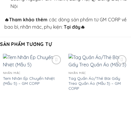
Nội
🔥
Tham khảo thêm
các dòng sản phẩm từ GM CORP về
bao bì, nhãn mác, phụ kiện:
Tại đây
🔥
SẢN PHẨM TƯƠNG TỰ
Add
Add
to
to
NHÃN MÁC
NHÃN MÁC
wishlist
wishlist
Tem Nhãn Ép Chuyển Nhiệt
Tag Quần Áo/Thẻ Bài Giấy
(Mẫu 5) – GM CORP
Treo Quần Áo (Mẫu 3) – GM
CORP