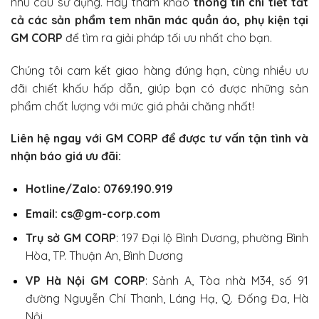
nhu cầu sử dụng. Hãy tham khảo
thông tin chi tiết tất
cả các sản phẩm tem nhãn mác quần áo, phụ kiện tại
GM CORP
để tìm ra giải pháp tối ưu nhất cho bạn.
Chúng tôi cam kết giao hàng đúng hạn, cùng nhiều ưu
đãi chiết khấu hấp dẫn, giúp bạn có được những sản
phẩm chất lượng với mức giá phải chăng nhất!
Liên hệ ngay với
GM CORP
để được tư vấn tận tình và
nhận báo giá ưu đãi:
Hotline/Zalo: 0769.190.919
Email: cs@gm-corp.com
Trụ sở GM CORP
:
197 Đại lộ Bình Dương, phường Bình
Hòa, TP. Thuận An, Bình Dương
VP Hà Nội GM CORP
:
Sảnh A, Tòa nhà M34, số 91
đường Nguyễn Chí Thanh, Láng Hạ, Q. Đống Đa, Hà
Nội