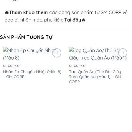
🔥
Tham khảo thêm
các dòng sản phẩm từ GM CORP về
bao bì, nhãn mác, phụ kiện:
Tại đây
🔥
SẢN PHẨM TƯƠNG TỰ
Add
Add
to
to
NHÃN MÁC
NHÃN MÁC
wishlist
wishlist
Nhãn Ép Chuyển Nhiệt (Mẫu 8)
Tag Quần Áo/Thẻ Bài Giấy
– GM CORP
Treo Quần Áo (Mẫu 1) – GM
CORP