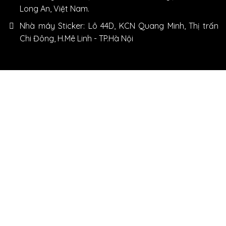
Long An, Việt Nam.
Nhà máy Sticker: Lô 44D, KCN Quang Minh, Thị trấn
Chi Đông, H.Mê Linh - TP.Hà Nội