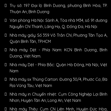
Trụ sở: 197 Đại lộ Bình Dương, phường Bình Hòa, TP.
Thuận An, Bình Dương
Văn phòng Hà Nội: Sảnh A, Tòa nhà M34, số 91 đường
Nguyễn Chí Thanh, Láng Hạ, Q. Đống Đa, Hà Nội
Nhà máy giấy: Số 359 Võ Trần Chí, Phường Tân Tạo A,
Quận Bình Tân, TP.HCM
Nhà máy Dệt - Phía Nam: KCN Bình Dương, Bình
Dương, Việt Nam.
Nhà máy Dệt - Phía Bắc: Quận Hà Đông, Hà Nội, Việt
Nam
Nhà máy sx Thùng Carton: Đường 30/4, Phước Cơ, Bà
Rịa Vũng Tàu, Việt Nam
Nhà máy in Chuyển nhiệt: Cụm Công Nghiệp Lợi Bình
Nhơn, Huyện Tân An, Long An, Việt Nam
Nhà máy Thêu: Cụm CN Liên Minh, Huyện Đức Hòa,