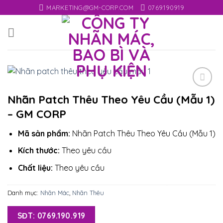
Skip
MARKETING@GM-CORP.COM
0769.190919
to
content
Add
Nhãn Patch Thêu Theo Yêu Cầu (Mẫu 1)
to
– GM CORP
wishlist
Mã sản phẩm:
Nhãn Patch Thêu Theo Yêu Cầu (Mẫu 1)
Kích thước:
Theo yêu cầu
Chất liệu:
Theo yêu cầu
Danh mục:
Nhãn Mác
,
Nhãn Thêu
SĐT: 0769.190.919