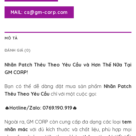
MAIL: cs@gm-corp.com
MÔ TẢ
ĐÁNH GIÁ (0)
Nhãn Patch Thêu Theo Yêu Cầu
và Hơn Thế Nữa Tại
GM CORP!
Bạn có thể dễ dàng đặt mua sản phẩm
Nhãn Patch
Thêu Theo Yêu Cầu
chỉ với một cuộc gọi:
🔥
Hotline/Zalo: 0769.190.919
🔥
Ngoài ra, GM CORP còn cung cấp đa dạng các loại
tem
nhãn mác
với đủ kích thước và chất liệu, phù hợp mọi