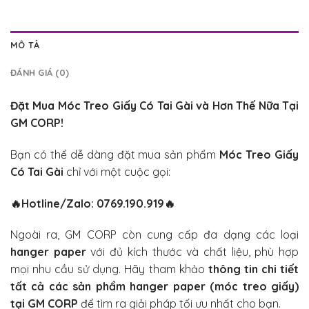
MÔ TẢ
ĐÁNH GIÁ (0)
Đặt Mua
Móc Treo Giấy Có Tai Gài
và Hơn Thế Nữa Tại
GM CORP!
Bạn có thể dễ dàng đặt mua sản phẩm
Móc Treo Giấy
Có Tai Gài
chỉ với một cuộc gọi:
🔥
Hotline/Zalo: 0769.190.919
🔥
Ngoài ra, GM CORP còn cung cấp đa dạng các loại
hanger paper
với đủ kích thước và chất liệu, phù hợp
mọi nhu cầu sử dụng. Hãy tham khảo
thông tin chi tiết
tất cả các sản phẩm hanger paper (móc treo giấy)
tại GM CORP
để tìm ra giải pháp tối ưu nhất cho bạn.