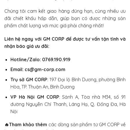
Chúng tôi cam kết giao hàng đúng hạn, cùng nhiều ưu
đãi chiết khấu hấp dẫn, giúp bạn có được những sản
phẩm chất lượng với mức giá phải chăng nhất!
Liên hệ ngay với
GM CORP
để được tư vấn tận tình và
nhận báo giá ưu đãi:
Hotline/Zalo: 0769.190.919
Email: cs@gm-corp.com
Trụ sở GM CORP
:
197 Đại lộ Bình Dương, phường Bình
Hòa, TP. Thuận An, Bình Dương
VP Hà Nội GM CORP
:
Sảnh A, Tòa nhà M34, số 91
đường Nguyễn Chí Thanh, Láng Hạ, Q. Đống Đa, Hà
Nội
🔥
Tham khảo thêm
các dòng sản phẩm từ GM CORP về