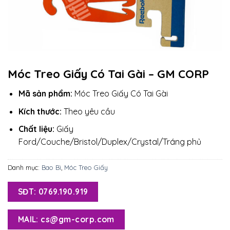
Móc Treo Giấy Có Tai Gài – GM CORP
Mã sản phẩm:
Móc Treo Giấy Có Tai Gài
Kích thước:
Theo yêu cầu
Chất liệu:
Giấy
Ford/Couche/Bristol/Duplex/Crystal/Tráng phủ
Danh mục:
Bao Bì
,
Móc Treo Giấy
SĐT: 0769.190.919
MAIL: cs@gm-corp.com