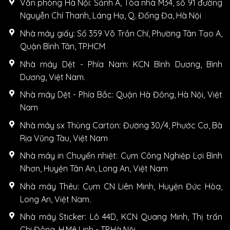
Văn phòng Hà Nội: Sảnh A, Tòa nhà M34, số 91 đường
Nguyễn Chí Thanh, Láng Hạ, Q. Đống Đa, Hà Nội
Nhà máy giấy: Số 359 Võ Trần Chí, Phường Tân Tạo A,
Quận Bình Tân, TP.HCM
Nhà máy Dệt - Phía Nam: KCN Bình Dương, Bình
Dương, Việt Nam.
Nhà máy Dệt - Phía Bắc: Quận Hà Đông, Hà Nội, Việt
Nam
Nhà máy sx Thùng Carton: Đường 30/4, Phước Cơ, Bà
Rịa Vũng Tàu, Việt Nam
Nhà máy in Chuyển nhiệt: Cụm Công Nghiệp Lợi Bình
Nhơn, Huyện Tân An, Long An, Việt Nam
Nhà máy Thêu: Cụm CN Liên Minh, Huyện Đức Hòa,
Long An, Việt Nam.
Nhà máy Sticker: Lô 44D, KCN Quang Minh, Thị trấn
Chi Đông, H.Mê Linh - TP.Hà Nội