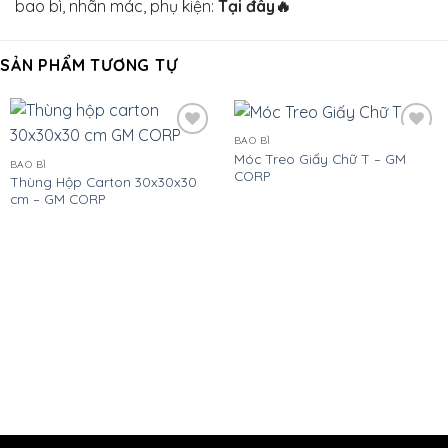
bao bì, nhãn mác, phụ kiện:
Tại đây
🔥
SẢN PHẨM TƯƠNG TỰ
BAO BÌ
Add
Add
Móc Treo Giấy Chữ T – GM
to
to
BAO BÌ
CORP
wishlist
wishlist
Thùng Hộp Carton 30x30x30
cm – GM CORP