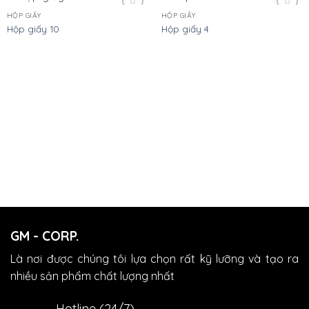
HỘP GIẤY
HỘP GIẤY
Add
Add
Hộp giấy 10
Hộp giấy 4
to
to
wishlist
wishlist
GM - CORP.
Là nơi được chúng tôi lựa chọn rất kỹ lưỡng và tạo ra
nhiều sản phẩm chất lượng nhất
Hotline (24/7)