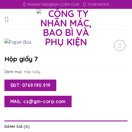
Skip
MARKETING@GM-CORP.COM
0769.190919
to
content
Add
Hộp giấy 7
to
wishlist
Danh mục:
Hộp Giấy
SĐT: 0769.190.919
MAIL: cs@gm-corp.com
ĐÁNH GIÁ (0)