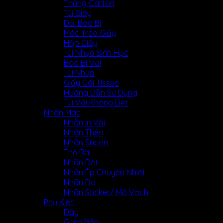
Thùng Carton
Túi Giấy
Dải Bao Bì
Móc Treo Giấy
Hộp Giấy
Túi Nhựa Sinh Học
Bao Bì Vải
Túi Nhựa
Giấy Gói Tissue
Hướng Dẫn Sử Dụng
Túi Vải Không Dệt
Nhãn Mác
Nhãn In Vải
Nhãn Thêu
Nhãn Silicon
Thẻ Bài
Nhãn Dệt
Nhãn Ép Chuyển Nhiệt
Nhãn Da
Nhãn Sticker/ Mã Vạch
Phụ Kiện
Dây
Ghim Bắn