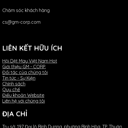
Chăm sóc khách hàng
cs@gm-corp.com
LIÊN KẾT HỮU ÍCH
Hội Dệt May Việt Nam
Giới thiệu GM - CORP.
Đối tác của chúng tôi
Tin tức - Sự Kiện
Chính sách
Quy chế
Điều khoản Website
Liên hệ với chúng tôi
ĐỊA CHỈ
Trụ sở: 197 Đại lộ Bình Dương, phường Bình Hòa, TP. Thuận