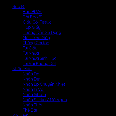
Bao Bì
Bao Bì Vải
Dải Bao Bì
Giấy Gói Tissue
Hộp Giấy
Hướng Dẫn Sử Dụng
Móc Treo Giấy
Thùng Carton
Túi Giấy
Túi Nhựa
Túi Nhựa Sinh Học
Túi Vải Không Dệt
Nhãn Mác
Nhãn Da
Nhãn Dệt
Nhãn Ép Chuyển Nhiệt
Nhãn In Vải
Nhãn Silicon
Nhãn Sticker/ Mã Vạch
Nhãn Thêu
Thẻ Bài
Phụ Kiện