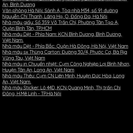
An, Bình Dương
Văn phòng Hà Nội: Sảnh A, Tòa nhà M34, số 91 đường
Nguyễn Chí Thanh, Láng Hạ, Q. Đống Đa, Hà Nội
Nhà máy giấy: Số 359 Võ Trần Chí, Phường Tân Tạo A,
Quận Bình Tân, TP.HCM
Nhà máy Dệt - Phía Nam: KCN Bình Dương, Bình Dương,
Việt Nam.
Nhà máy Dệt - Phía Bắc: Quận Hà Đông, Hà Nội, Việt Nam
Nhà máy sx Thùng Carton: Đường 30/4, Phước Cơ, Bà Rịa
Vũng Tàu, Việt Nam
Nhà máy in Chuyển nhiệt: Cụm Công Nghiệp Lợi Bình Nhơn,
Huyện Tân An, Long An, Việt Nam
Nhà máy Thêu: Cụm CN Liên Minh, Huyện Đức Hòa, Long
An, Việt Nam.
Nhà máy Sticker: Lô 44D, KCN Quang Minh, Thị trấn Chi
Đông, H.Mê Linh - TP.Hà Nội