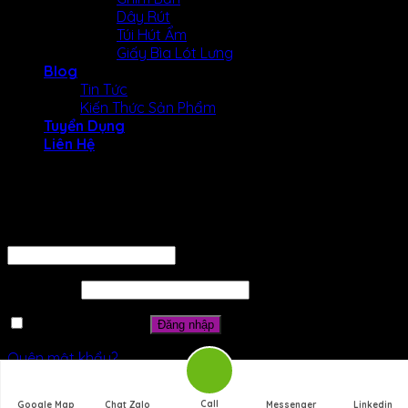
Dây Rút
Túi Hút Ẩm
Giấy Bìa Lót Lưng
Blog
Tin Tức
Kiến Thức Sản Phẩm
Tuyển Dụng
Liên Hệ
Đăng nhập
Tên tài khoản hoặc địa chỉ email
*
Mật khẩu
*
Ghi nhớ mật khẩu
Đăng nhập
Quên mật khẩu?
Call
Google Map
Chat Zalo
Messenger
Linkedin