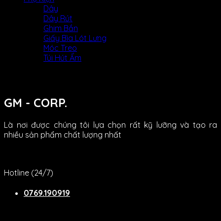
Dây
Dây Rút
Ghim Bắn
Giấy Bìa Lót Lưng
Móc Treo
Túi Hút Ẩm
GM - CORP.
Là nơi được chúng tôi lựa chọn rất kỹ lưỡng và tạo ra
nhiều sản phẩm chất lượng nhất
Hotline (24/7)
0769.190919