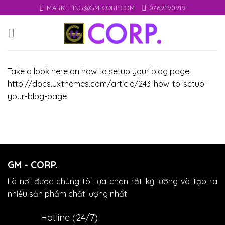
Skip
MARKETING@GM-CORP.COM
0769.190919
to
content
Take a look here on how to setup your blog page:
http://docs.uxthemes.com/article/243-how-to-setup-
your-blog-page
GM - CORP.
Là nơi được chúng tôi lựa chọn rất kỹ lưỡng và tạo ra
nhiều sản phẩm chất lượng nhất
Hotline (24/7)